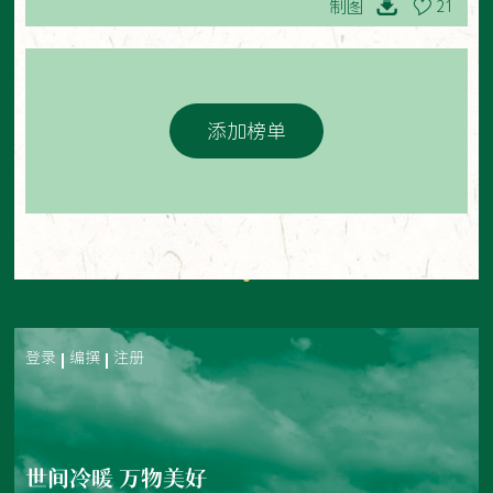
制图
21
添加榜单
登录
编撰
注册
世间冷暖 万物美好