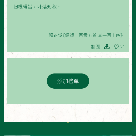
归根得旨，叶落知秋。
释正觉《偈颂二百零五首 其一百十四》
制图
21
添加榜单