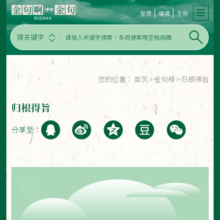
登录
编撰
注册
搜关键字
您的位置：
首页
>
金句榜
>
归根得旨
归根得旨
分享至：
01