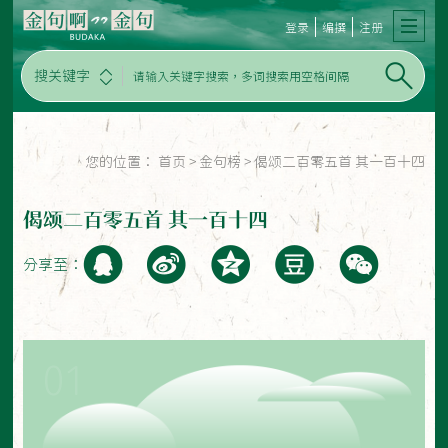
登录
编撰
注册
搜关键字
您的位置：
首页
>
金句榜
>
偈颂二百零五首 其一百十四
偈颂二百零五首 其一百十四
分享至：
01