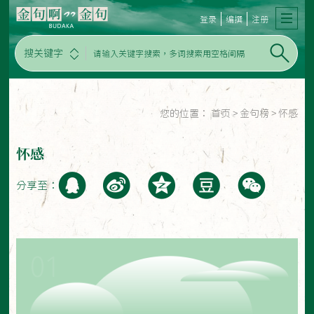
登录
编撰
注册
搜关键字
您的位置：
首页
>
金句榜
>
怀感
怀感
分享至：
01