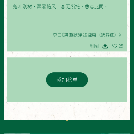
落叶别树，飘零随风。客无所托，悲与此同。
李白《舞曲歌辞 独漉篇（拂舞曲）》
制图
25
添加榜单