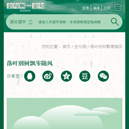
登录
编撰
注册
搜关键字
您的位置：
首页
>
金句榜
>
落叶别树飘零随风
落叶别树飘零随风
分享至：
01