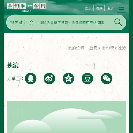
登录
编撰
注册
搜关键字
您的位置：
首页
>
金句榜
>
独漉
独漉
分享至：
01