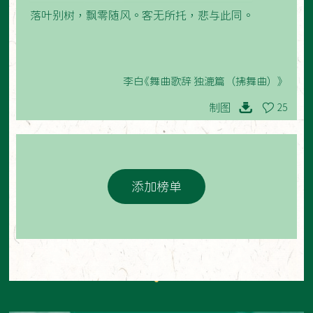
落叶别树，飘零随风。客无所托，悲与此同。
李白《舞曲歌辞 独漉篇（拂舞曲）》
制图
25
添加榜单