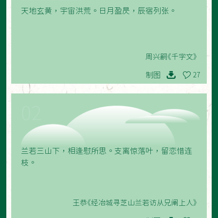
天地玄黄，宇宙洪荒。日月盈昃，辰宿列张。
周兴嗣《千字文》
制图
27
02
兰若三山下，相逢慰所思。支离惊落叶，留恋惜连
枝。
王恭《经冶城寻芝山兰若访从兄阐上人》