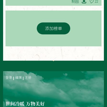
制图
22
添加榜单
登录
编撰
注册
世间冷暖 万物美好