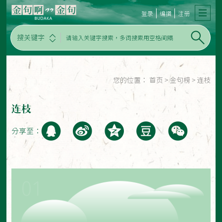
登录
编撰
注册
搜关键字
您的位置：
首页
>
金句榜
>
连枝
连枝
分享至：
01