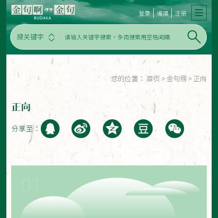
登录
编撰
注册
搜关键字
您的位置：
首页
>
金句榜
>
正向
正向
分享至：
01