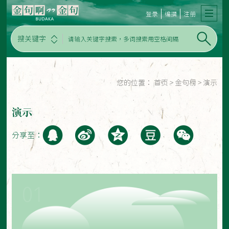
登录
编撰
注册
搜关键字
您的位置：
首页
>
金句榜
>
演示
演示
分享至：
01