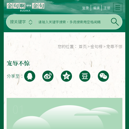
登录
编撰
注册
搜关键字
您的位置：
首页
>
金句榜
>
宠辱不惊
宠辱不惊
分享至：
01