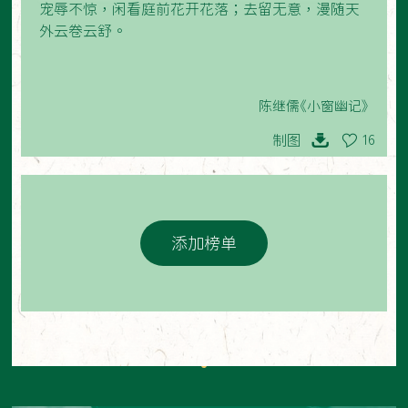
宠辱不惊，闲看庭前花开花落；去留无意，漫随天
外云卷云舒。
陈继儒《小窗幽记》
制图
16
添加榜单