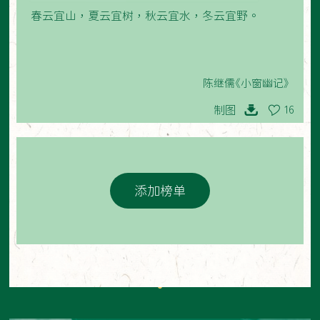
春云宜山，夏云宜树，秋云宜水，冬云宜野。
陈继儒《小窗幽记》
制图
16
添加榜单