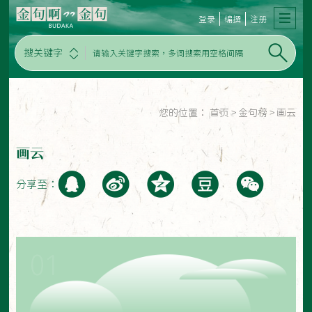
登录
编撰
注册
搜关键字
您的位置：
首页
>
金句榜
>
画云
画云
分享至：
01