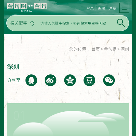
登录
编撰
注册
搜关键字
您的位置：
首页
>
金句榜
>
深刻
深刻
分享至：
01