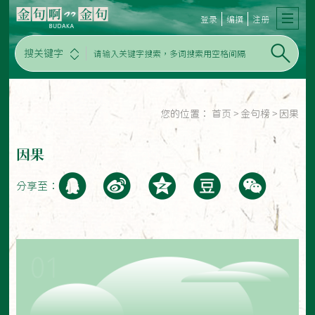
登录
编撰
注册
搜关键字
您的位置：
首页
>
金句榜
>
因果
因果
分享至：
01