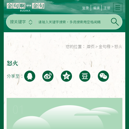
登录
编撰
注册
搜关键字
您的位置：
首页
>
金句榜
>
怒火
怒火
分享至：
01