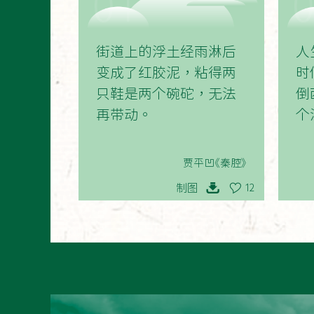
01
街道上的浮土经雨淋后
人
变成了红胶泥，粘得两
时
只鞋是两个碗砣，无法
倒
再带动。
个
贾平凹《秦腔》
制图
12