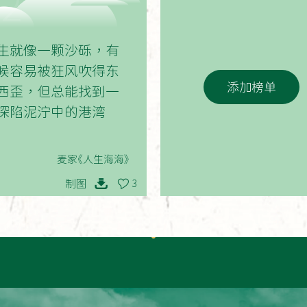
02
生就像一颗沙砾，有
候容易被狂风吹得东
添加榜单
西歪，但总能找到一
深陷泥泞中的港湾
麦家《人生海海》
制图
3