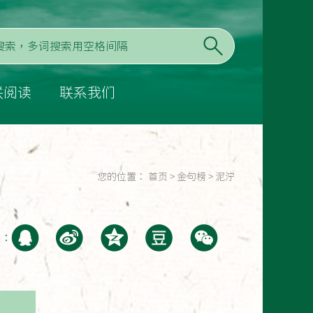
联阅读
联系我们
您的位置：
首页
>
金句榜
>
泥泞
至：