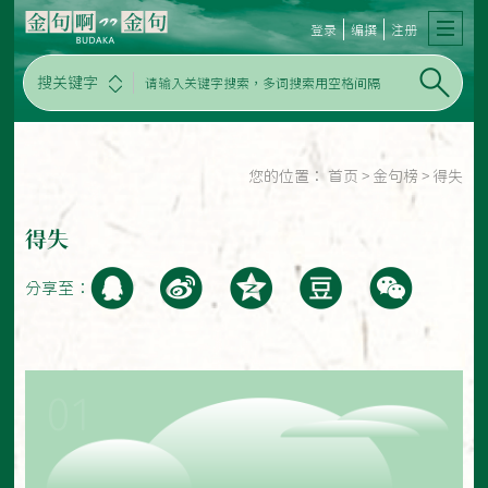
登录
编撰
注册
搜关键字
您的位置：
首页
>
金句榜
>
得失
得失
分享至：
01