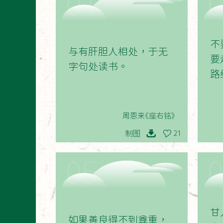
01
不
与有肝胆人相处，于无
要
字句处读书。
路
周恩来《座右铭》
制图
21
05
甘
如果善良得不到尊重，