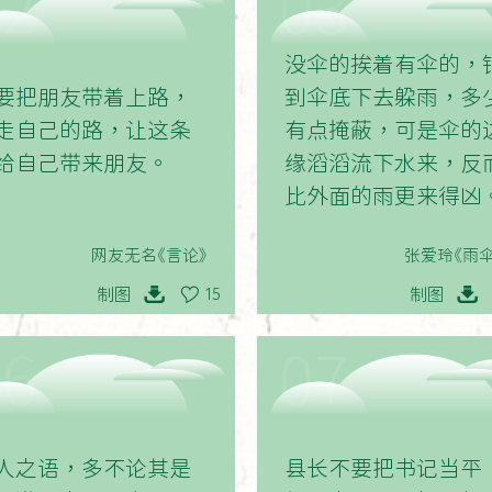
02
03
没伞的挨着有伞的，
要把朋友带着上路，
到伞底下去躲雨，多
走自己的路，让这条
有点掩蔽，可是伞的
给自己带来朋友。
缘滔滔流下水来，反
比外面的雨更来得凶
网友无名《言论》
张爱玲《雨伞
制图
制图
15
06
07
人之语，多不论其是
县长不要把书记当平