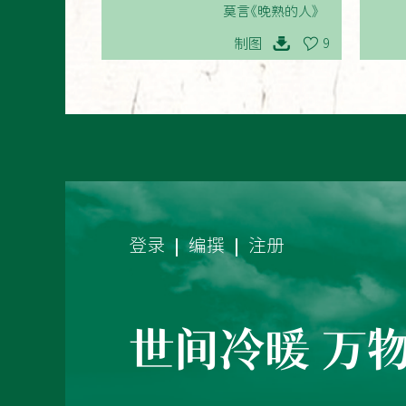
莫言《晚熟的人》
制图
9
登录
编撰
注册
世间冷暖 万