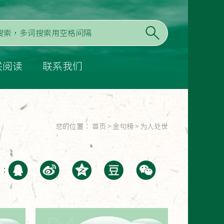
联阅读
联系我们
您的位置：
首页
>
金句榜
>
为人处世
至：