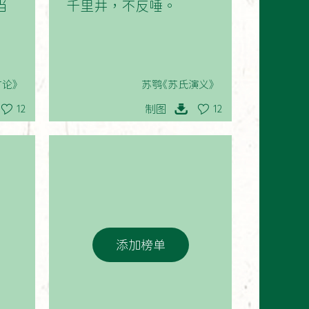
当
千里井，不反唾。
论》
苏鹗《苏氏演义》
制图
12
12
添加榜单