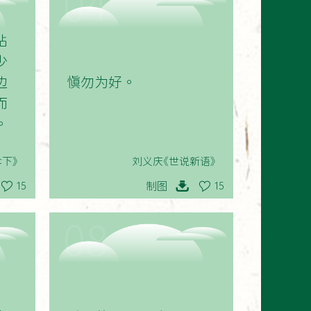
04
钻
少
边
慎勿为好。
而
。
下》
刘义庆《世说新语》
制图
15
15
08