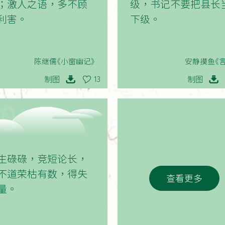
；激人之语，多不顾
级，书记不要把县长
利害。
下级。
陈继儒《小窗幽记》
安静摸鱼《言
制图
制图
13
10
生碌碌，竞短论长，
不道荣枯有数，得失
查看更多
量。