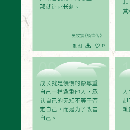
非
那就让它长刺。
其
吴牧宸《杨绛传》
制图
13
09
成长就是慢慢的像尊重
自己一样尊重他人，承
人
认自己的无知不等于否
却
定自己，而是为了改善
难
自己。