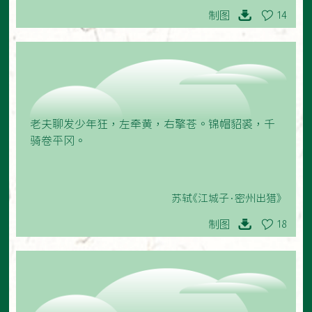
制图
14
老夫聊发少年狂，左牵黄，右擎苍。锦帽貂裘，千
骑卷平冈。
苏轼《江城子·密州出猎》
制图
18