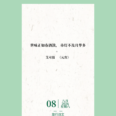
世味正如春酒淡
，
市灯不及月华多
。
艾可翁
《
元宵
》
八月
08
2026
星期六
旅行诗文