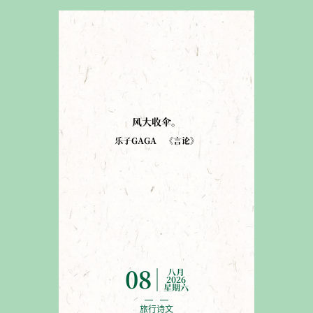
风大收伞
。
乐子GAGA
《
言论
》
八月
08
2026
星期六
旅行诗文