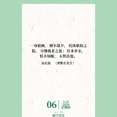
一身狼狈
，
朝不谋夕
，
托钵歌妓之
院
，
分餐孤老之盘
；
往来乡亲
，
恬不知耻
，
五快活也
。
袁宏道
《
龚惟长先生
》
八月
06
2026
星期四
旅行诗文