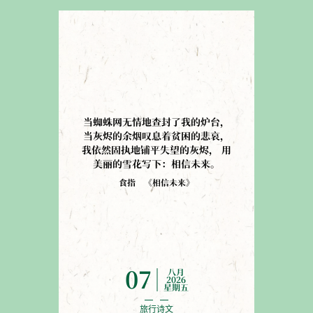
当蜘蛛网无情地查封了我的炉台
，
当灰烬的余烟叹息着贫困的悲哀
，
我依然固执地铺平失望的灰烬
，
用
美丽的雪花写下：相信未来
。
食指
《
相信未来
》
八月
07
2026
星期五
旅行诗文