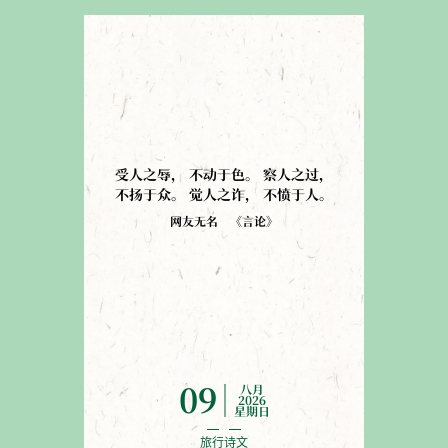
受人之辱
，
不动于色
。
察人之过
，
不扬于众
。
觉人之诈
，
不愤于人
。
网友无名
《
言论
》
八月
09
2026
星期日
旅行诗文