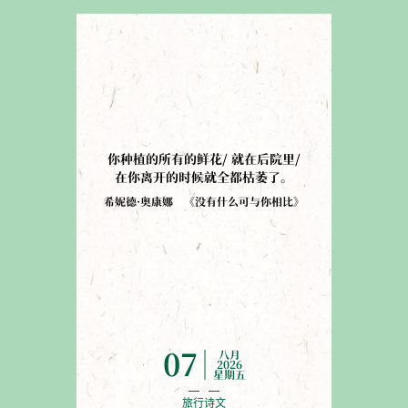
你种植的所有的鲜花/ 就在后院里/
在你离开的时候就全都枯萎了
。
希妮德·奥康娜
《
没有什么可与你相比
》
八月
07
2026
星期五
旅行诗文