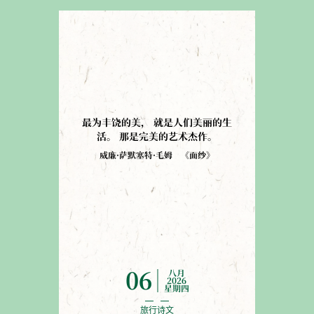
最为丰饶的美
，
就是人们美丽的生
活
。
那是完美的艺术杰作
。
威廉·萨默塞特·毛姆
《
面纱
》
八月
06
2026
星期四
旅行诗文