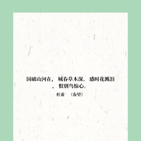
国破山河在
，
城春草木深
。
感时花溅泪
，
恨别鸟惊心
。
杜甫
《
春望
》