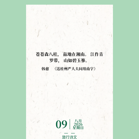
苍苍森八桂
，
兹地在湘南
。
江作青
罗带
，
山如碧玉篸
。
韩愈
《
送桂州严大夫同用南字
》
八月
09
2026
星期日
旅行诗文