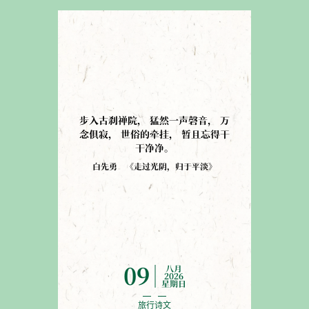
步入古刹禅院
，
猛然一声磬音
，
万
念俱寂
，
世俗的牵挂
，
暂且忘得干
干净净
。
白先勇
《
走过光阴，归于平淡
》
八月
09
2026
星期日
旅行诗文